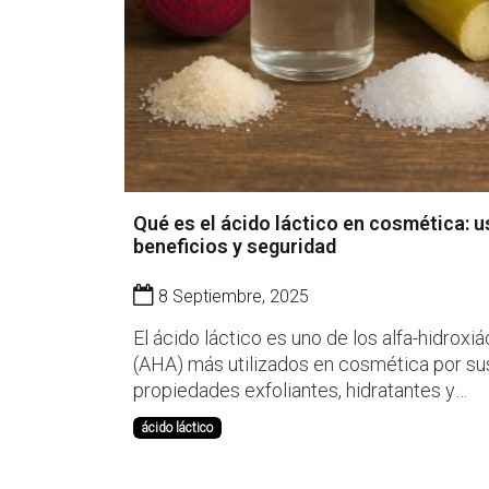
Qué es el ácido láctico en cosmética: u
beneficios y seguridad
8 Septiembre, 2025
El ácido láctico es uno de los alfa-hidroxi
(AHA) más utilizados en cosmética por su
propiedades exfoliantes, hidratantes y
reguladoras del pH. Presente de forma nat
ácido láctico
frutas y en procesos de fermentación, se 
convertido en un ingrediente clave tanto 