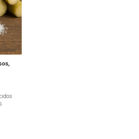
sos,
ácidos
s
ural en
ha
en