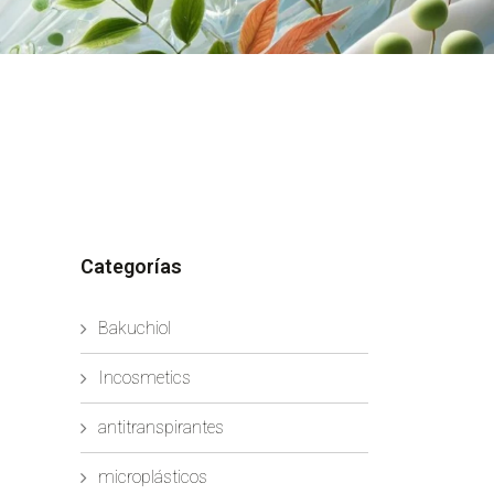
Categorías
Bakuchiol
Incosmetics
antitranspirantes
microplásticos