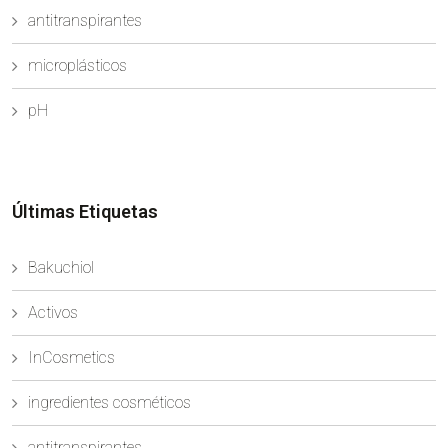
antitranspirantes
microplásticos
pH
Últimas Etiquetas
Bakuchiol
Activos
InCosmetics
ingredientes cosméticos
antitranspirantes