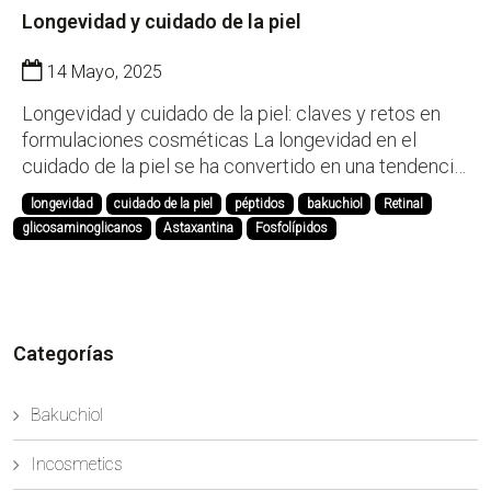
Longevidad y cuidado de la piel
14 Mayo, 2025
Longevidad y cuidado de la piel: claves y retos en
formulaciones cosméticas La longevidad en el
cuidado de la piel se ha convertido en una tendencia
en cosmética. Más allá de las últimas tendencias en
longevidad
cuidado de la piel
péptidos
bakuchiol
Retinal
tratamientos antienvejecimiento (anti-aging, well
glicosaminoglicanos
Astaxantina
Fosfolípidos
aging, beautifull aging), la tendencia actual ap...
Categorías
Bakuchiol
Incosmetics