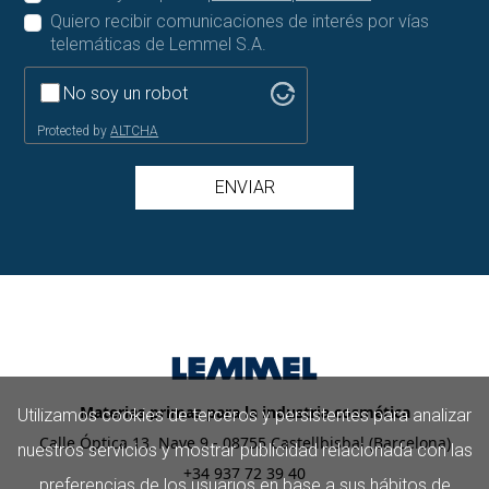
Quiero recibir comunicaciones de interés por vías
telemáticas de Lemmel S.A.
No soy un robot
Protected by
ALTCHA
ENVIAR
Materias primas para la industria cosmética
Utilizamos cookies de terceros y persistentes para analizar
Calle Óptica 13, Nave 9 - 08755 Castellbisbal (Barcelona)
nuestros servicios y mostrar publicidad relacionada con las
+34 937 72 39 40
preferencias de los usuarios en base a sus hábitos de