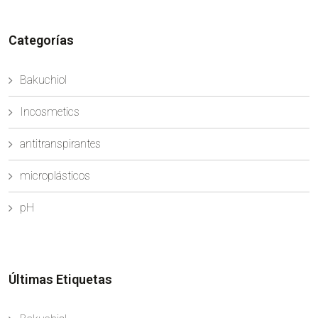
problemas de irritación asociados frecuentement...
Categorías
Bakuchiol
Incosmetics
antitranspirantes
microplásticos
pH
Últimas Etiquetas