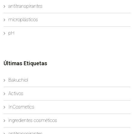
antitranspirantes
microplásticos
pH
Últimas Etiquetas
Bakuchiol
Activos
InCosmetics
ingredientes cosméticos
antitranspirantes