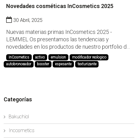
Novedades cosméticas InCosmetics 2025
30 Abril, 2025
Nuevas materias primas InCosmetics 2025 -
LEMMEL Os presentamos las tendencias y
novedades en los productos de nuestro portfolio de
la feria In-Cosmetics Ámsterdam 2025: MorinGuard
InCosmetics
activo
emulsion
modificador reologico
Inci Name: Glycerin,Aqua (Water), Moringa Oleifera
autobronceador
booster
espesante
texturizante
Seed Extract MorinGuard es un ingrediente activo
eficaz,...
Categorías
Bakuchiol
Incosmetics