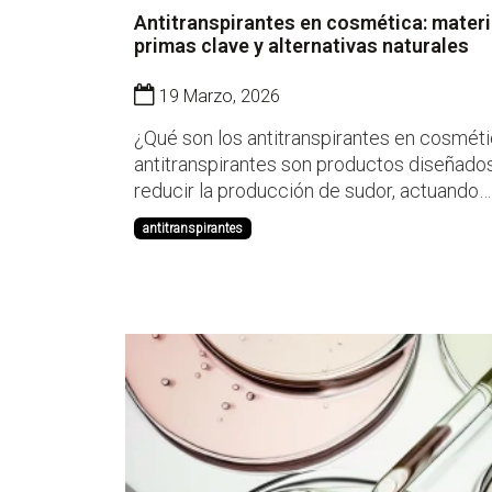
Antitranspirantes en cosmética: mater
primas clave y alternativas naturales
19 Marzo, 2026
¿Qué son los antitranspirantes en cosmét
antitranspirantes son productos diseñado
reducir la producción de sudor, actuando
directamente sobre las glándulas sudorípa
antitranspirantes
diferencia de los desodorantes, que solo
controlan el olor, estos activos disminuyen
transpiración. En formu...