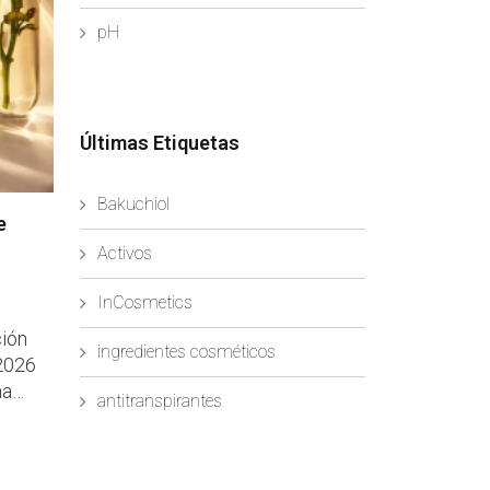
pH
Últimas Etiquetas
Bakuchiol
e
Activos
InCosmetics
ción
ingredientes cosméticos
ha
antitranspirantes
imas
n