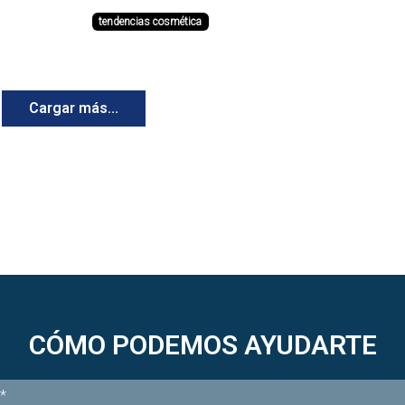
innovación. Desde LEMMEL S.A., con más de
a
tendencias cosmética
siglo de experiencia en la distribución de ma
primas cosméticas, analizamos las principal
tendencias que están defin...
Cargar más...
CÓMO PODEMOS AYUDARTE