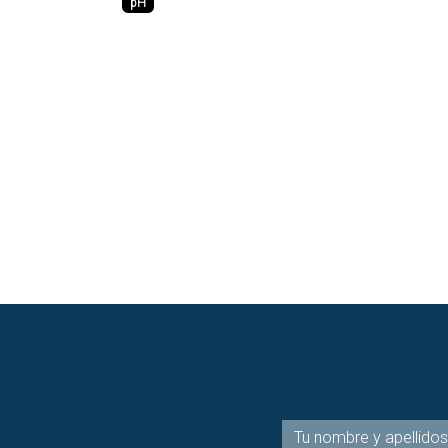
pH
sino también la estabilidad del producto, l
eficacia de los activos y la conservación
microbiológica. Una crema con ...