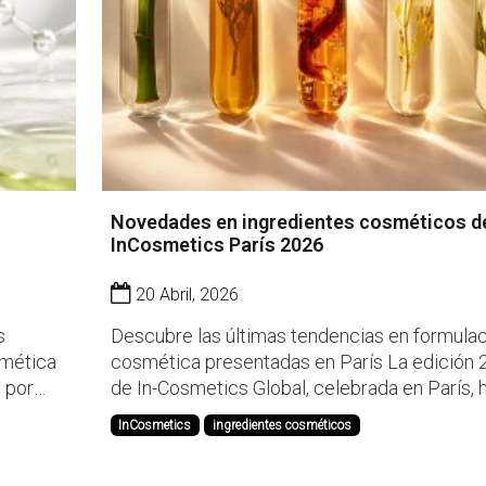
Novedades en ingredientes cosméticos d
InCosmetics París 2026
20 Abril, 2026
s
Descubre las últimas tendencias en formula
smética
cosmética presentadas en París La edición 2026
o por
de In-Cosmetics Global, celebrada en París, 
nol, este
sido el escenario clave para conocer las últ
InCosmetics
ingredientes cosméticos
s
innovaciones en ingredientes cosméticos. E
Lemmel, hemos tenido la oportunidad de