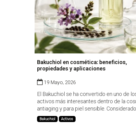
Bakuchiol en cosmética: beneficios,
propiedades y aplicaciones
19 Mayo, 2026
El Bakuchiol se ha convertido en uno de lo
activos más interesantes dentro de la co
antiaging y para piel sensible. Considerad
muchos como la alternativa vegetal al reti
Bakuchiol
Activos
ingrediente destaca por ofrecer beneficio
similares sin los problemas de irritación