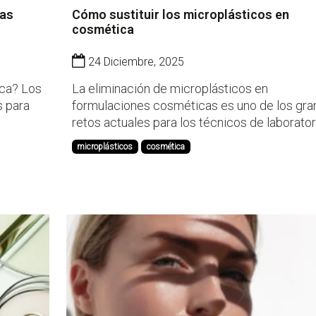
ias
Cómo sustituir los microplásticos en
cosmética
24 Diciembre, 2025
ica? Los
La eliminación de microplásticos en
s para
formulaciones cosméticas es uno de los gr
retos actuales para los técnicos de laborator
ras. A
presión regulatoria, el impacto medioambient
microplásticos
cosmética
la demanda de productos más sostenibles
 la
obligan a replantear ingredientes que durant
años han sido clave en término...