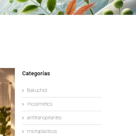
Categorías
Bakuchiol
Incosmetics
antitranspirantes
microplásticos