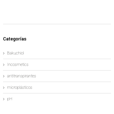
Categorías
Bakuchiol
Incosmetics
antitranspirantes
microplásticos
pH