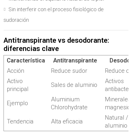
Sin interferir con el proceso fisiológico de
sudoración
Antitranspirante vs desodorante:
diferencias clave
Característica
Antitranspirante
Desodor
Acción
Reduce sudor
Reduce ol
Activo
Activos
Sales de aluminio
principal
antibacter
Aluminium
Minerales
Ejemplo
Chlorohydrate
magnesio
Natural / 
Tendencia
Alta eficacia
aluminio