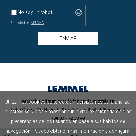
No soy un robot
Protected by
ALTCHA
ENVIAR
Materias primas para la industria cosmética
Utilizamos cookies de terceros y persistentes para analizar
Calle Óptica 13, Nave 9 - 08755 Castellbisbal (Barcelona)
nuestros servicios y mostrar publicidad relacionada con las
+34 937 72 39 40
preferencias de los usuarios en base a sus hábitos de
navegación. Puedes obtener más información y configurar