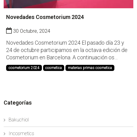
Novedades Cosmetorium 2024
30 Octubre, 2024
Novedades Cosmetorium 2024 El pasado día 23 y
24 de octubre participamos en la octava edición de
Cosmetorium en Barcelona. A continuación os
presentamos las novedades de nuestro portfolio:
cosmetorium 2024
cosmetica
materias primas cosmetica
Ethylhexylglycerin de origen natural: Adeka Nol EHG
Eco muestra un rendimiento equivalente al sintético,
...
Categorías
Bakuchiol
Incosmetics