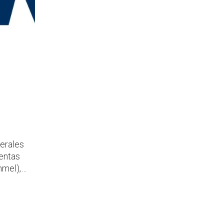
ventas
mmel),
rales
como
bidos