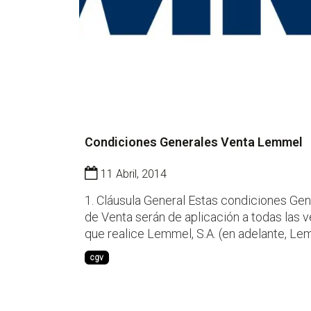
Condiciones Generales Venta Lemmel
11 Abril, 2014
1. Cláusula General Estas condiciones Generales
de Venta serán de aplicación a todas las 
que realice Lemmel, S.A. (en adelante, Le
prevaleciendo sobre las condiciones gene
cgv
de compra y/o venta del Comprador, así 
sobre las condiciones de los pedidos reci
del mismo. Las c...