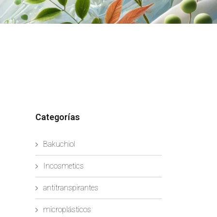
Categorías
Bakuchiol
Incosmetics
antitranspirantes
microplásticos