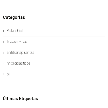
Eco muestra un rendimiento equivalente al sintético,
...
Categorías
Bakuchiol
Incosmetics
antitranspirantes
microplásticos
pH
Últimas Etiquetas