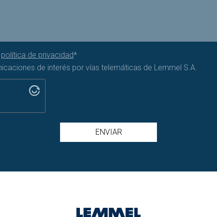
a
política de privacidad
*
nicaciones de interés por vías telemáticas de Lemmel S.A.
ENVIAR