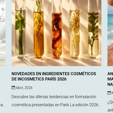
NOVEDADES EN INGREDIENTES COSMÉTICOS
AN
DE INCOSMETICS PARÍS 2026
MA
NA
Abril, 2026
M
Descubre las últimas tendencias en formulación
¿Qu
ca
cosmética presentadas en París La edición 2026
ant
de In-Cosmetics Global, celebrada en París, ha