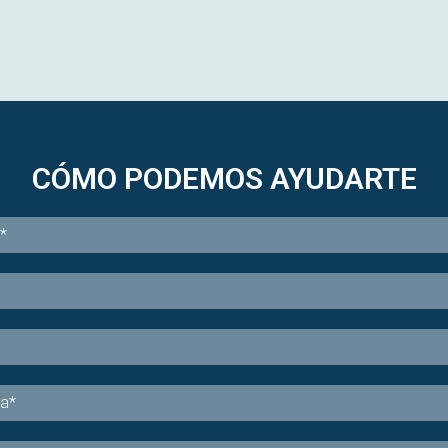
red
ste
sido el escenario clave para conocer las últimas
dir
innovac...
dif
CÓMO PODEMOS AYUDARTE