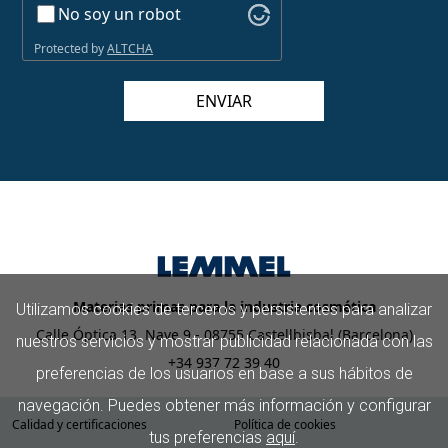
No soy un robot
Protected by
ALTCHA
ENVIAR
Materias primas para la industria cosmética
Utilizamos cookies de terceros y persistentes para analizar
Calle Óptica 13, Nave 9 - 08755 Castellbisbal (Barcelona)
nuestros servicios y mostrar publicidad relacionada con las
+34 937 72 39 40
preferencias de los usuarios en base a sus hábitos de
navegación. Puedes obtener más información y configurar
Calidad y certificaciones
Política de cookies
tus preferencias
aquí
.